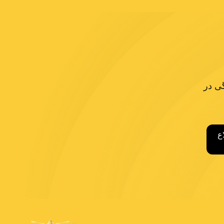
گی در
ع