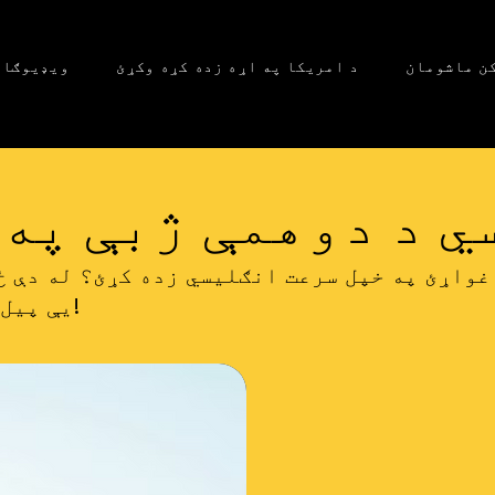
کن ماشومان
د امریکا په اړه زده کړه وکړئ
ویډیوګان
 د دوهمې ژبې په 
غواړئ په خپل سرعت انګلیسي زده کړئ؟ له دې ځ
یې پیل کړئ!