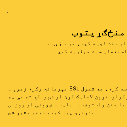
منځګړیتوب
او دقت لوړه کچه، خو د ژبې د
استعمال سره مبارزه کوي
مهرباني وکړئ زموږ د ESL د ښوونې او روزنې مراجعینو تړون ولولئ ترڅو زموږ د پالیسیو په اړه نور معلومات ترلاسه کړئ، په شمول
ونکي ته په (866) 403-7173 بریښنالیک واستوئ یا متن واستوئ. دا باید د ښوونې او روزنې
غونډو پیل کیدو دمخه بشپړ شي.