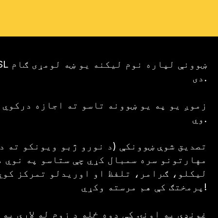
دی.
زموږ یو په یو ښوونه تاسو ته اجازه درکوي 
وي.
مهارتونو سره سمبال کړي چې ستاسو په نوي ه
لیکلو، ګرامر، تلفظ او اوریدلو تمرکز کوي.
پرمختګ کې هم مرسته وکړي!
غونډې په اونۍ کې دوه ځله د زوم له لارې په