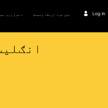
Log In
موږ سره اړیکه ونیسئ
د سرو زرو بی
انګلیسي