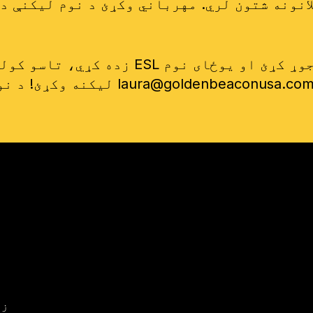
laura@goldenbeaconusa.co
لیکنه وکړئ! د نورو معلوماتو موندلو لپاره مهرباني وکړئ
زم