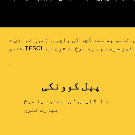
 تاسو په سمه کچه کې واچوو. زموږ غونډې د
رت
کچو
پېل کوونکی
د انګلیسي ژبې محدود یا هیڅ
مهارت نلري