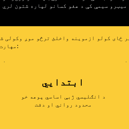
ر ځای کولو ازموینه واخلئ ترڅو موږ وکولی شو
سره سم سره یوځای شوي دي:
لاندې TESOL مها
ابتدايي
د انګلیسي ژبې اساسي پوهه خو
محدود رواني او دقت