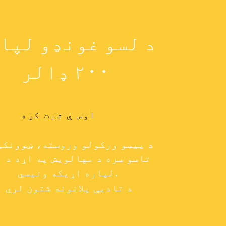
د لسو غونډو لپا
۲۰۰ ډالر
اوس ې ثبت کړه
د پیسو ورکولو وروسته، ښوونکی
تاسو سره د مهالویش په اړه د ب
لپاره اړیکه ونیسي.
د تادیې پلانونه شتون لري