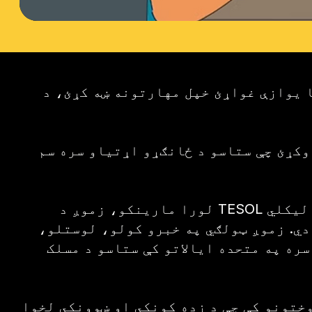
ونه ښه کړئ، د ESL ښوونې لپاره نوم لیکنه یو ښه لومړی ګام
وکړئ چې ستاسو د ځانګړو اړتیاو سره سم
لورا مارینکو، زموږ د TESOL تصدیق شوې ښوونکې (د نورو ژبو ویونکو ته د انګلیسي ژبې تدریس)، به تاسو ته د شفاهي او لیکلي
دي. زموږ ټولګي په خبرو کولو، لوستلو،
ره په متحده ایالاتو کې ستاسو د مسلک
وختونو کې چې د زده کونکي او ښوونکي لخوا