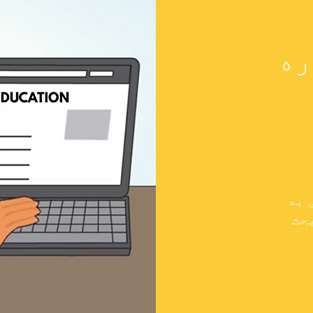
ره
 به
حث