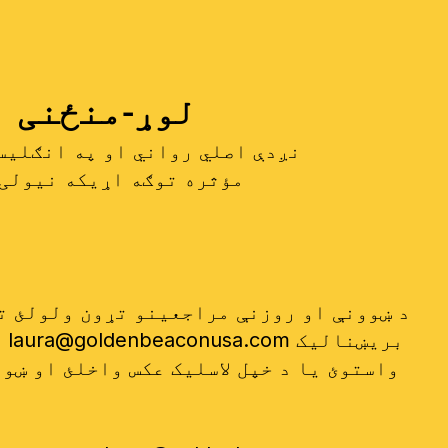
لوړ-منځنی
نږدې اصلي رواني او په انګلیس
مؤثره توګه اړیکه نیولی 
بریښنالیک
laura@goldenbeaconusa.com
د لغوه کولو، بیا مهالویش کولو، او بیرته ورکولو. تړون لاسلیک کړئ او ښوونکي ته یې په