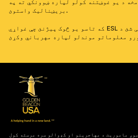
بریښنالیک واستوئ.
که تاسو یو څوک پیژنئ چې غواړي ESL زده کړي، تاسو کولی شئ د ESL د زده کړې لپاره خپل د څلورو کسانو ګروپ جوړ کړئ او یوځای نوم
وږ ماموریت د مهاجرینو او کډوالو سره مرسته کول