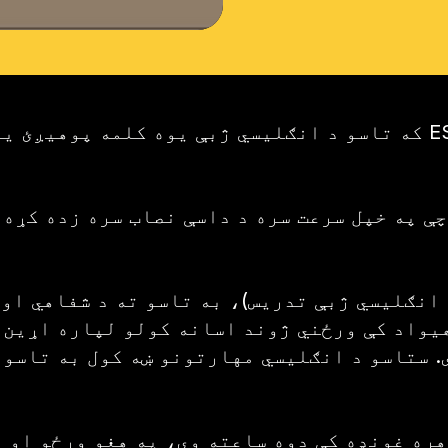
که تاسو د انګلیسي ژبې یوه کلمه پوهیږئ یا یوازې غواړئ خپل مهارت
چې په خپل سرعت سره د داسې نصاب سره زده کړه 
یواد کې ورځني ژوند اسانه کولو لپاره اړین 
 ستاسو د انګلیسي مهارتونو ښه کول به تاسو س
 هره غونډه کې دوه ساعته وي، په هغو ورځو او 