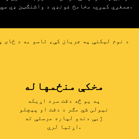
همغږي کیږي. مخامخ غونډې د واشنګټن ډي سي میټرو سیمې کې د هغو کسانو لپاره شتون لري.
د نوم لیکنې په جریان کې، تاسو به د ځای پ
مخکې منځمهاله
په یو څه دقت سره اړیکه
نیولی شي مګر د دقت او پیچلو
ژبې دندو لپاره مرستې ته
اړتیا لري.