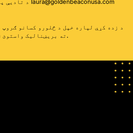
laura@goldenbeaconusa.com
د تادیې پلانونه شتون لري. مهرباني وکړئ د نوم لیکنې دمخه د یو غوښتنه کولو لپاره ښوونکي ته په
ته بریښنالیک واستوئ.
m