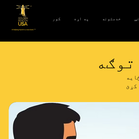
ې
خدمتونه
په اړه
کور
توګه
ایه