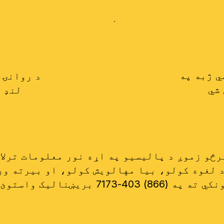
ي ژبه په
د روانۍ 
شي
لنډ 
واستوئ یا د خپل لاسلیک عکس واخلئ او ښو