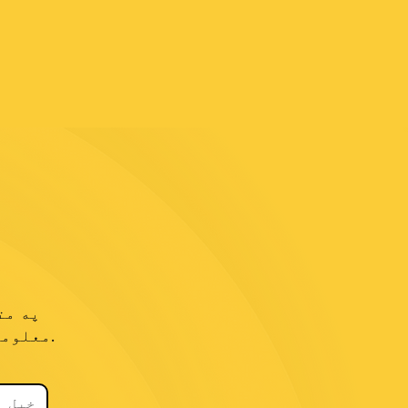
ز
په مت
معلوماتو، سرچینو او لارښوونو ترلاسه کولو لپاره ګډون وکړئ.