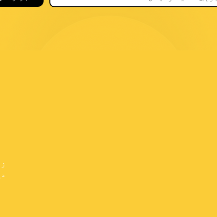
زم
دي