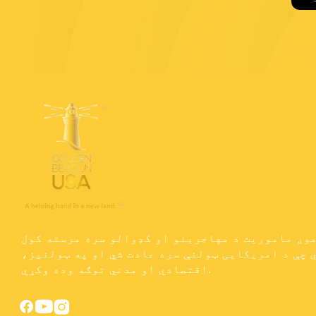
وږ ماموریت د مهاجرینو او کډوالو سره مرسته کول
 چې د امریکایی ټولنې سره عادت شي او په ټولنیز،
اقتصادي او مدني توګه وده وکړي.