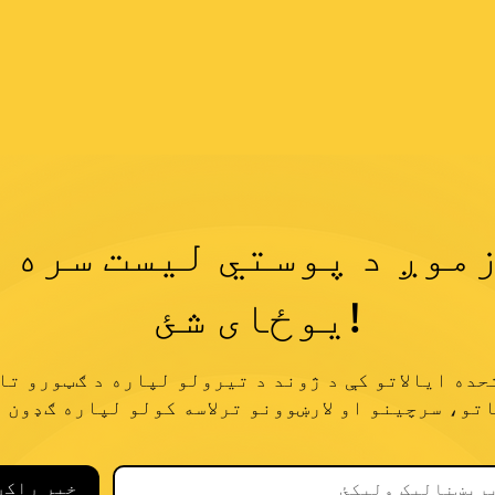
موږ د پوستي لیست سره
یوځای شئ!
حده ایالاتو کې د ژوند د تیرولو لپاره د ګټورو تا
خبر راکړ