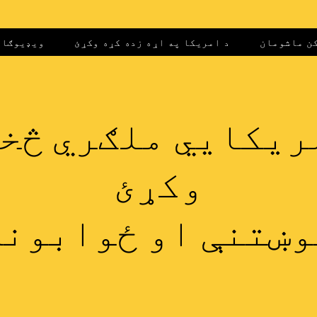
کن ماشومان
د امریکا په اړه زده کړه وکړئ
ویډیوګان
ریکايي ملګري څخ
وکړئ
وښتنې او ځوابونه