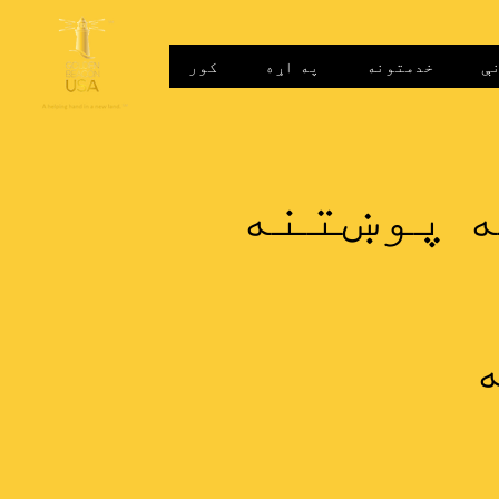
ې
خدمتونه
په اړه
کور
ه پوښتنه