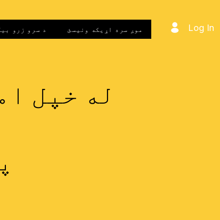
Log In
موږ سره اړیکه ونیسئ
د سرو زرو بی
له خپل ام
پ