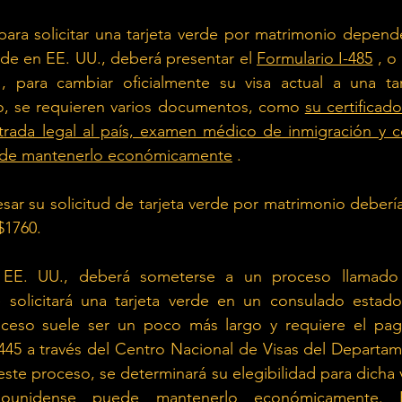
ara solicitar una tarjeta verde por matrimonio depende
ide en EE. UU., deberá presentar el
Formulario I-485
, o
, para cambiar oficialmente su visa actual a una tar
lo, se requieren varios documentos, como
su certificad
rada legal al país, examen médico de inmigración y 
ede mantenerlo económicamente
.
sar su solicitud de tarjeta verde por matrimonio debería
$1760.
e EE. UU., deberá someterse a un proceso llamado
 solicitará una tarjeta verde en un consulado estado
oceso suele ser un poco más largo y requiere el pago
45 a través del Centro Nacional de Visas del Departam
ste proceso, se determinará su elegibilidad para dicha vi
ounidense puede mantenerlo económicamente. 