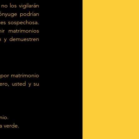
 no los vigilarán 
ónyuge podrían 
 es sospechosa. 
ir matrimonios 
n y demuestren 
por matrimonio 
ro, usted y su 
nio.
ta verde.