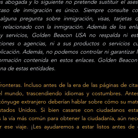
 abogada y lo siguiente no pretende sustituir el aseso
 caso de inmigración es único. Siempre consulte c
alguna pregunta sobre inmigración, visas, tarjetas d
 relacionado con la inmigración. Además de los enla
y servicios, Golden Beacon USA no respalda ni está 
iones o agencias, ni a sus productos o servicios cu
licación. Además, no podemos controlar ni garantizar la 
formación contenida en estos enlaces. Golden Beacon
na de estas entidades.
onteras. Incluso antes de la era de las páginas de citas,
l mundo, trascendiendo idiomas y costumbres. Antes 
 cónyuge extranjero deberían hablar sobre cómo su matr
stados Unidos. Si bien casarse con ciudadanos esta
s la vía más común para obtener la ciudadanía, aún nece
ese viaje. ¡Les ayudaremos a estar listos antes de 