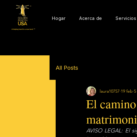
Hogar
Acerca de
Servicios
All Posts
laura10757
19 feb
5
El camino 
matrimon
AVISO LEGAL: El sig