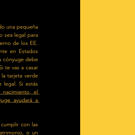
ndo una pequeña 
 sea legal para 
erno de los EE. 
nte en Estados 
u cónyuge debe 
 te vas a casar 
a tarjeta verde 
egal. Si estás 
 nacimiento, el 
yuge ayudará a 
cumplir con las 
trimonio, o un 