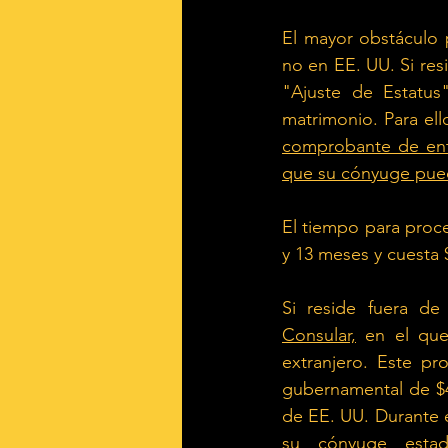
El mayor obstáculo p
no en EE. UU. Si res
"Ajuste de Estatus"
matrimonio. Para el
comprobante de ent
que su cónyuge pu
El tiempo para proce
y 13 meses y cuesta 
Si reside fuera d
Consular,
en el que
extranjero. Este pr
gubernamental de $4
de EE. UU. Durante e
su cónyuge estad