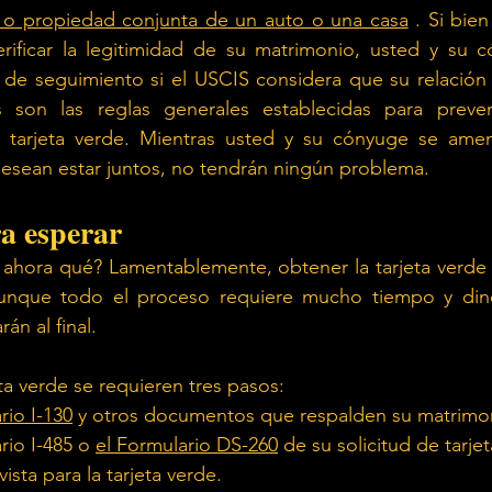
 o propiedad conjunta de un auto o una casa
. Si bien
erificar la legitimidad de su matrimonio, usted y su c
s de seguimiento si el USCIS considera que su relación
 son las reglas generales establecidas para preven
a tarjeta verde. Mientras usted y su cónyuge se ame
sean estar juntos, no tendrán ningún problema.
a esperar
 ahora qué? Lamentablemente, obtener la tarjeta verde 
unque todo el proceso requiere mucho tiempo y dine
án al final.
jeta verde se requieren tres pasos:
rio I-130
y otros documentos que respalden su matrimo
rio I-485 o
el Formulario DS-260
de su solicitud de tarje
vista para la tarjeta verde.