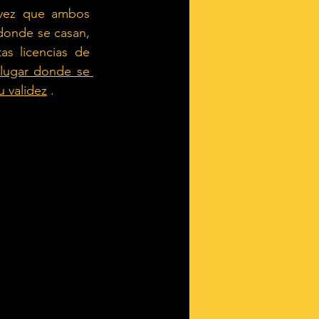
vez que ambos 
donde se casan, 
s licencias de 
 lugar donde se 
u validez
.