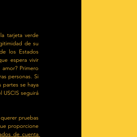
 tarjeta verde 
itimidad de su 
de los Estados 
e espera vivir 
 amor? Primero 
s personas. Si 
 partes se haya 
l USCIS seguirá 
 querer pruebas 
que proporcione 
tados de cuenta 