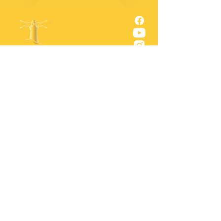
Nuestra misión es ayudar a los inmigrantes
y refugiados a aclimatarse a la sociedad
estadounidense y prosperar social,
económica y cívicamente.
Política de privacidad
Condiciones de servicio
Política de derechos de autor
Normas de la comunidad