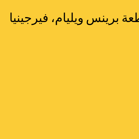
عة برينس ويليام، فيرجينيا