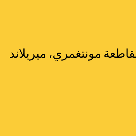
قاطعة مونتغمري، ميريلاند