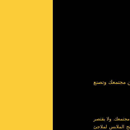
والمنشورات الموزعة وسط أرجاء المدينة. فالتطوع وسيلة مثالية لتبقى منخرطاً  ضمن مجتمعك وتصنع 
للعطاء قدرة عجيبة على تغيير حياة الآخرين، وهو من أبسط وأقوى الطرائق لترك أثر طيب في مجتمعك. ولا يقتصر 
التبرع على شكل واحد فقط، بل يشمل تقديم الأطعمة المعلبة لحملات الإغاثة الغذائية، أو منح الملابس لملاجئ 