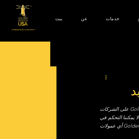
خدمات
عن
بيت
د
إخلاء مسؤولية: باستثناء الروابط المتعلقة بمنتجاتنا وخدماتنا، لا تُصادق شركة Golden Beacon USA على الشركات 
أو المنظمات أو الوكالات و/ أو منتجاتها أو خدماتها المُدرجة داخل هذه التدوينة، ولا ترتبط بها. كما لا يمكننا التحكم في 
دقة أو اكتمال المعلومات الواردة ضمن هذه الروابط أو ضمانها. ولا تتقاضى شركة Golden Beacon USA أي عمولات 