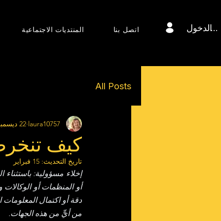
 الدخول
اتصل بنا
المنتديات الاجتماعية
All Posts
laura10757
22 ديسمبر 2025
كيف تنخرط
تاريخ التحديث:
15 فبراير
من أيٍّ من هذه الجهات.