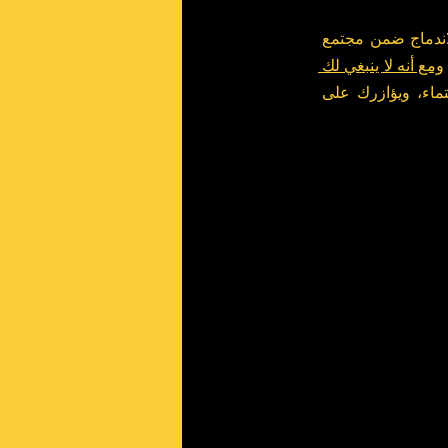
الانتقال إلى بلد جديد تجربة شاقة بحد ذاتها، تزداد وطأة بفعل الصدمة الثقافية التي تكتنفها. فالاندماج ضمن مجتمع 
ومع أنه لا ينبغي لك 
 فإن الانخراط وسط مجتمعك الجديد يعمّق شعورك بالانتماء، ويؤازرك على 