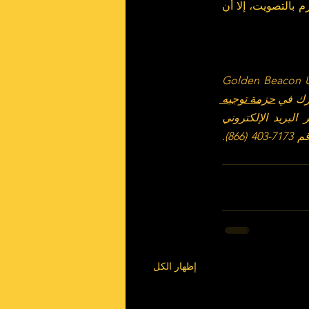
. ورغم أنك غير ملزم بالتصويت، إلا أن 
وبينما تبذل جهدك للتآلف مع مجتمعك، أبقِ في ذهنك أننا معك! صُممت خدمات ومنتجات Golden Beacon USA 
رك في 
حزمة توجيه 
 البريد الإلكتروني 
، أو من خلال الاتصال مباشرة أو إرسال رسالة نصية إلى الرقم 7173-403 (866). 
إظهار الكل