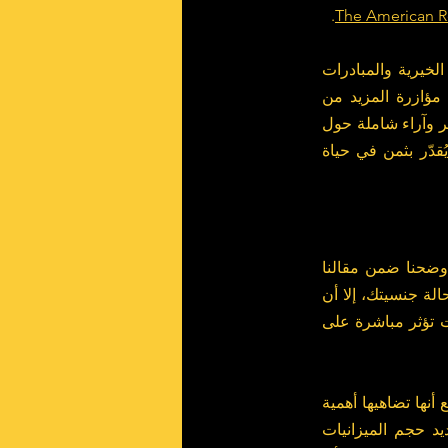
.
The American R
علاوة على ذلك، يمكنك إرسال التبرعات النقدية إلى منظمات جديرة بالدعم، لاسيما الجمعيات الخيرية والمبادرات 
المحلية التي تنهض بمجتمعك. إن دعمك لميزانيات المنظمات غير الربحية يمنحها القدرة على مؤازرة المزيد من 
 تقارير وآراء شاملة حول 
المنظمات غير الربحية ضمن محيطك. وسواء قدمت تبرعاً عينيّاً أو ماليّاً، فأنت تصنع فارقاً لا يُقدّر بثمن في حياة 
وضحنا ضمن مقالنا 
، فعلى الرغم من أن حقك في التصويت الفيدرالي مرتبط بحالة جنسيتك، إلا أن 
مسؤولي الانتخابات المحلية يفتحون الأبواب تدريجيّاً أمام غير المواطنين للمشاركة ضمن انتخابات تؤثر مباشرة على 
للأسف، هذه الانتخابات لا تُسلط عليها الأضواء كما هو حال انتخابات الرئاسة أو منصب الحاكم، مع أنها تضاهيها أهمية 
بل وقد تفوقها حيوية أحياناً. والأهم من ذلك، أن الانتخابات المحلية هي المحرك الأساسي لتحديد حجم الميزانيات 