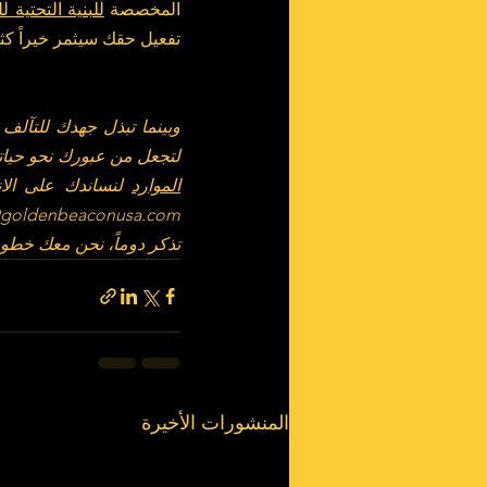
المخصصة 
للبنية التحتية 
تفعيل حقك سيثمر خيراً كثي
لتجعل من عبورك نحو حياتك
الموارد
 لنساندك على الا
@goldenbeaconusa.com
تذكر دوماً، نحن معك خطو
المنشورات الأخيرة